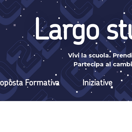
Largo st
Vivi la scuola. Prendi
Partecipa al camb
oposta Formativa
Iniziative