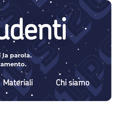
udenti
 la parola.
iamento.
Materiali
Chi siamo