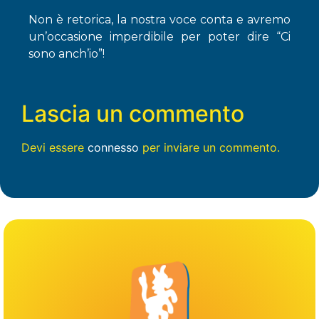
Non è retorica, la nostra voce conta e avremo
un’occasione imperdibile per poter dire “Ci
sono anch’io”!
Lascia un commento
Devi essere
connesso
per inviare un commento.