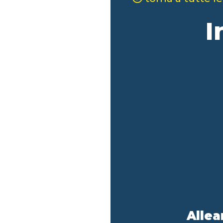
I
Allea